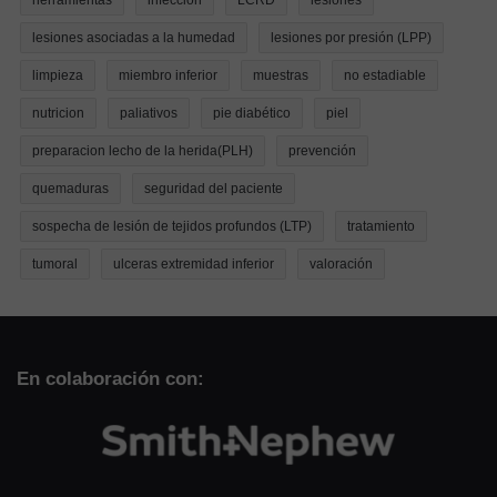
lesiones asociadas a la humedad
lesiones por presión (LPP)
limpieza
miembro inferior
muestras
no estadiable
nutricion
paliativos
pie diabético
piel
preparacion lecho de la herida(PLH)
prevención
quemaduras
seguridad del paciente
sospecha de lesión de tejidos profundos (LTP)
tratamiento
tumoral
ulceras extremidad inferior
valoración
En colaboración con: