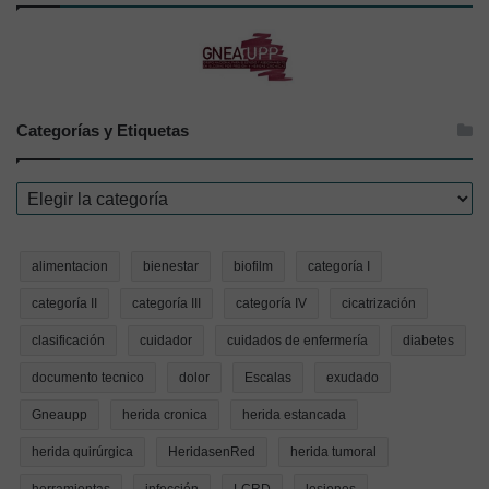
Categorías y Etiquetas
Categorías
y
Etiquetas
alimentacion
bienestar
biofilm
categoría I
categoría II
categoría III
categoría IV
cicatrización
clasificación
cuidador
cuidados de enfermería
diabetes
documento tecnico
dolor
Escalas
exudado
Gneaupp
herida cronica
herida estancada
herida quirúrgica
HeridasenRed
herida tumoral
herramientas
infección
LCRD
lesiones