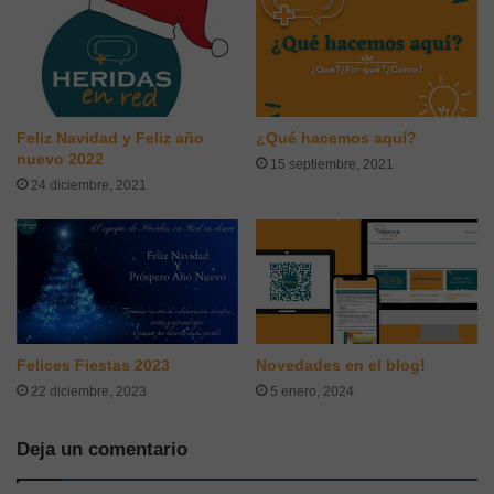
fecha de nacimiento de
HeridasenRed
, momento en
el que comenzamos a compartir todo el conocimiento
científico, basado en evidencia, en el campo de las
heridas con todos vosotr@s.
Dos años después solo os podemos decir…
Feliz Navidad y Feliz año
¿Qué hacemos aquí?
nuevo 2022
15 septiembre, 2021
24 diciembre, 2021
GRACIAS POR VUESTRO
ACOMPAÑAMIENTO
En la actualidad sois más de
4500 profesionales
que
nos seguís por
RRSS
, y cerca de
3000 solo por
Instagram
. Recibimos más de
6000 visitas al blog
Felices Fiestas 2023
Novedades en el blog!
mensuales
.
22 diciembre, 2023
5 enero, 2024
Esto nos hace sentir orgullosos del trabajo realizado y
Deja un comentario
muestra vuestro interés por contenidos relevantes,
rigurosos, actualizados y basados en evidencia.