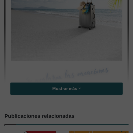
Mostrar más
Ya estamos de vuelta con todos vosotr@s y
esperamos que hayáis tenido unas felices
vacaciones¡¡
Publicaciones relacionadas
¿Recordáis el
11 de septiembre de 2021
? Esa fue la