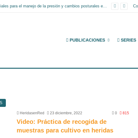
Infografía: Superficies especiales para el manejo de la presión y cambios posturales en la prevención de lesiones por presión
Co
PUBLICACIONES
SERIES
S
HeridasenRed
23 diciembre, 2022
0
815
Video: Práctica de recogida de
muestras para cultivo en heridas