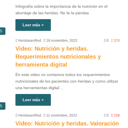
Infografía sobre la importancia de la nutrición en el
abordaje de las heridas. No te la pierdas
Leer más »
S
HeridasenRed
18 noviembre, 2022
0
370
Video: Nutrición y heridas.
Requerimientos nutricionales y
herramienta digital
En este video os contamos todos los requerimientos
nutricionales de los pacientes con heridas y como utilizar
una herramientas digital…
Leer más »
S
HeridasenRed
11 noviembre, 2022
0
724
Video: Nutrición y heridas. Valoración