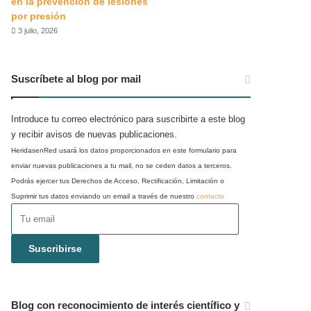
en la prevención de lesiones
por presión
3 julio, 2026
Suscríbete al blog por mail
Introduce tu correo electrónico para suscribirte a este blog
y recibir avisos de nuevas publicaciones.
HeridasenRed usará los datos proporcionados en este formulario para
enviar nuevas publicaciones a tu mail, no se ceden datos a terceros.
Podrás ejercer tus Derechos de Acceso, Rectificación, Limitación o
Suprimir tus datos enviando un email a través de nuestro
contacto
Tu
email
Suscribirse
Blog con reconocimiento de interés científico y