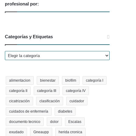
profesional por:
Categorías y Etiquetas
Categorías
y
Etiquetas
alimentacion
bienestar
biofilm
categoría I
categoría II
categoría III
categoría IV
cicatrización
clasificación
cuidador
cuidados de enfermería
diabetes
documento tecnico
dolor
Escalas
exudado
Gneaupp
herida cronica