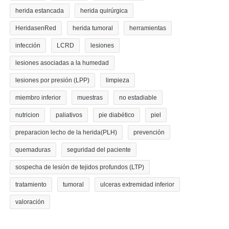
herida estancada
herida quirúrgica
HeridasenRed
herida tumoral
herramientas
infección
LCRD
lesiones
lesiones asociadas a la humedad
lesiones por presión (LPP)
limpieza
miembro inferior
muestras
no estadiable
nutricion
paliativos
pie diabético
piel
preparacion lecho de la herida(PLH)
prevención
quemaduras
seguridad del paciente
sospecha de lesión de tejidos profundos (LTP)
tratamiento
tumoral
ulceras extremidad inferior
valoración