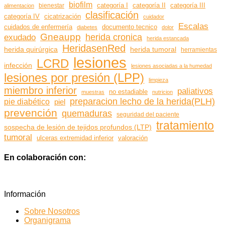
Etiquetas
biofilm
bienestar
categoría I
categoría II
categoría III
alimentacion
clasificación
cicatrización
categoría IV
cuidador
Escalas
documento tecnico
cuidados de enfermería
diabetes
dolor
Gneaupp
herida cronica
exudado
herida estancada
HeridasenRed
herida quirúrgica
herida tumoral
herramientas
lesiones
LCRD
infección
lesiones asociadas a la humedad
lesiones por presión (LPP)
limpieza
miembro inferior
paliativos
no estadiable
muestras
nutricion
preparacion lecho de la herida(PLH)
pie diabético
piel
prevención
quemaduras
seguridad del paciente
tratamiento
sospecha de lesión de tejidos profundos (LTP)
tumoral
ulceras extremidad inferior
valoración
En colaboración con:
Información
Sobre Nosotros
Organigrama