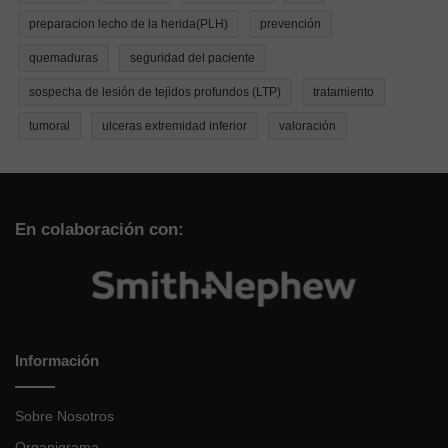
preparacion lecho de la herida(PLH)
prevención
quemaduras
seguridad del paciente
sospecha de lesión de tejidos profundos (LTP)
tratamiento
tumoral
ulceras extremidad inferior
valoración
En colaboración con:
Información
Sobre Nosotros
Organigrama