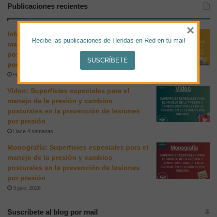
Publicaciones recientes
×
Infografía: Superficies especiales para el
Recibe las publicaciones de Heridas en Red en tu mail
manejo de la presión y cambios
posturales en la prevención de lesiones
SUSCRÍBETE
por presión
Hace 3 semanas
Video: Superficies especiales para el
manejo de la presión y cambios
posturales en la prevención de lesiones
por presión
Hace 4 semanas
Monografía: Superficies especiales para el
manejo de la presión y cambios
posturales en la prevención de lesiones
por presión
3 julio, 2026
Suscríbete al blog por mail