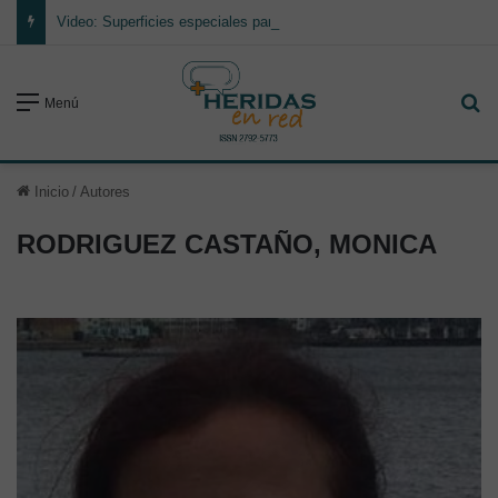
Video: Superficies especiales para el manejo de la presión y cambios posturales en la prevención de lesiones por presión
Bu
Menú
Inicio
/
Autores
RODRIGUEZ CASTAÑO, MONICA