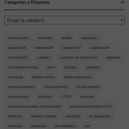
Categorías y Etiquetas
Categorías
y
Etiquetas
alimentacion
bienestar
biofilm
categoría I
categoría II
categoría III
categoría IV
cicatrización
clasificación
cuidador
cuidados de enfermería
diabetes
documento tecnico
dolor
Escalas
exudado
Gneaupp
herida cronica
herida estancada
herida quirúrgica
HeridasenRed
herida tumoral
herramientas
infección
LCRD
lesiones
lesiones asociadas a la humedad
lesiones por presión (LPP)
limpieza
miembro inferior
muestras
no estadiable
nutricion
paliativos
pie diabético
piel