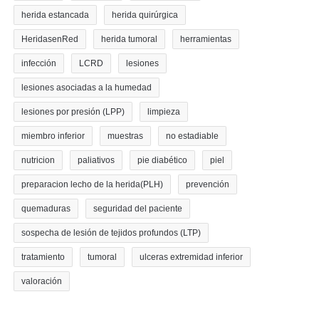
herida estancada
herida quirúrgica
HeridasenRed
herida tumoral
herramientas
infección
LCRD
lesiones
lesiones asociadas a la humedad
lesiones por presión (LPP)
limpieza
miembro inferior
muestras
no estadiable
nutricion
paliativos
pie diabético
piel
preparacion lecho de la herida(PLH)
prevención
quemaduras
seguridad del paciente
sospecha de lesión de tejidos profundos (LTP)
tratamiento
tumoral
ulceras extremidad inferior
valoración