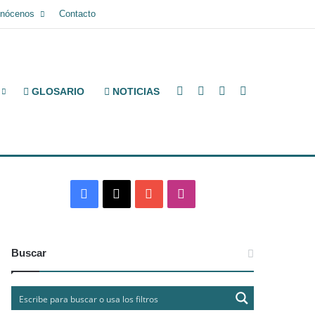
nócenos
Contacto
Facebook
X
YouTube
Instagram
GLOSARIO
NOTICIAS
Facebook
X
YouTube
Instagram
Buscar