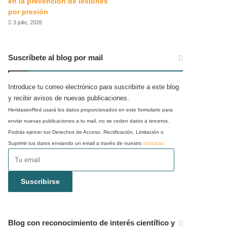
en la prevención de lesiones
por presión
3 julio, 2026
Suscríbete al blog por mail
Introduce tu correo electrónico para suscribirte a este blog
y recibir avisos de nuevas publicaciones.
HeridasenRed usará los datos proporcionados en este formulario para
enviar nuevas publicaciones a tu mail, no se ceden datos a terceros.
Podrás ejercer tus Derechos de Acceso, Rectificación, Limitación o
Suprimir tus datos enviando un email a través de nuestro
contacto
Tu
email
Suscribirse
Blog con reconocimiento de interés científico y