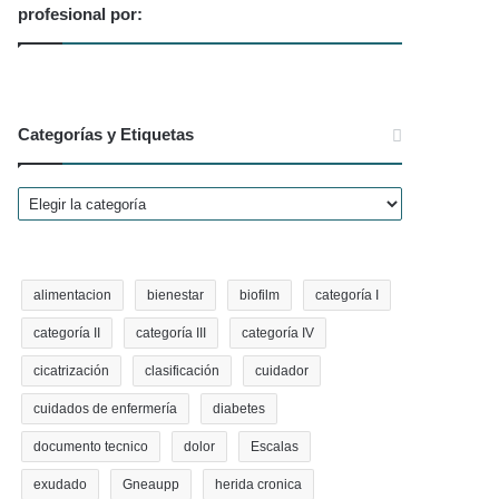
profesional por:
Categorías y Etiquetas
Categorías
y
Etiquetas
alimentacion
bienestar
biofilm
categoría I
categoría II
categoría III
categoría IV
cicatrización
clasificación
cuidador
cuidados de enfermería
diabetes
documento tecnico
dolor
Escalas
exudado
Gneaupp
herida cronica