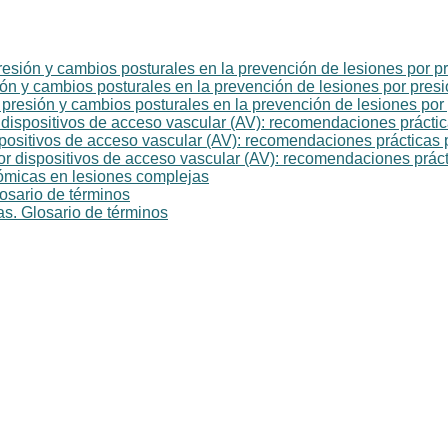
presión y cambios posturales en la prevención de lesiones por p
ión y cambios posturales en la prevención de lesiones por pres
 presión y cambios posturales en la prevención de lesiones por
r dispositivos de acceso vascular (AV): recomendaciones prácti
spositivos de acceso vascular (AV): recomendaciones prácticas 
or dispositivos de acceso vascular (AV): recomendaciones práct
nómicas en lesiones complejas
osario de términos
s. Glosario de términos