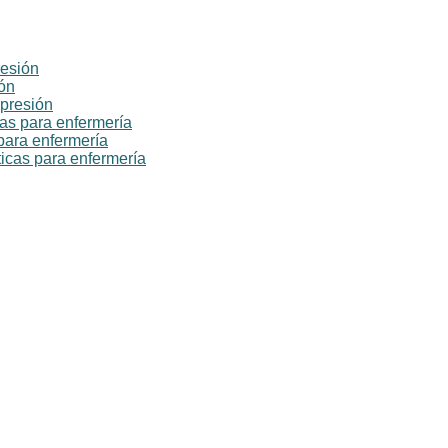
resión
ión
 presión
cas para enfermería
para enfermería
icas para enfermería