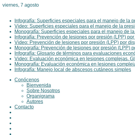
viernes, 7 agosto
Lo último
Infografía: Superficies especiales para el manejo de la 
Video: Superficies especiales para el manejo de la pres
Monografía: Superficies especiales para el manejo de la
Infografía: Prevención de lesiones por presión (LPP) po
Video: Prevención de lesiones por presión (LPP) por di
Monografía: Prevención de lesiones por presión (LPP) p
Infografía: Glosario de términos para evaluaciones eco
Video: Evaluación económica en lesiones complejas. Gl
Monografía: Evaluación económica en lesiones compleja
Infografía: Manejo local de abscesos cutáneos simples
Conócenos
Bienvenida
Sobre Nosotros
Organigrama
Autores
Contacto