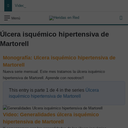
Video: Superficies especiales para el manejo de la presión y cambios posturales en la prevención de lesiones por presión
Bu
Menú
Úlcera isquémico hipertensiva de
Martorell
Monografía: Ulcera isquémico hipertensiva de
Martorell
Nueva serie mensual. Este mes tratamos la úlcera isquémico
hipertensiva de Martorell. Aprende con nosotros!!
This entry is parte 1 de 4 in the series
Úlcera
isquémico hipertensiva de Martorell
Video: Generalidades úlcera isquémico
hipertensiva de Martorell